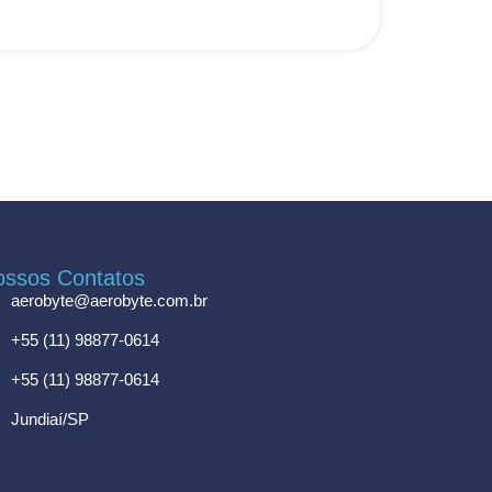
ossos Contatos
aerobyte@aerobyte.com.br
+55 (11) 98877-0614
+55 (11) 98877-0614
Jundiaí/SP